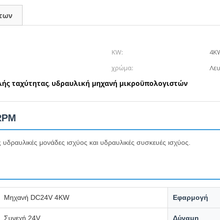
των
KW:
4K
χρώμα:
Λε
λής ταχύτητας
υδραυλική μηχανή μικροϋπολογιστών
,
RPM
 υδραυλικές μονάδες ισχύος και υδραυλικές συσκευές ισχύος.
Μηχανή DC24V 4KW
Εφαρμογή
Συνεχή 24V
Δύναμη