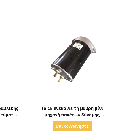
ς
Δείξε λεπτομέρειες
ραυλικής
Το CE ενέκρινε τη μαύρη μίνι
ρεύματος
μηχανή πακέτων δύναμης,
ε τον
υδραυλικός ΣΥΝΕΧΉΣ 24v 500w
Επικοινωνήστε
M
ηλεκτρικός κινητήρας