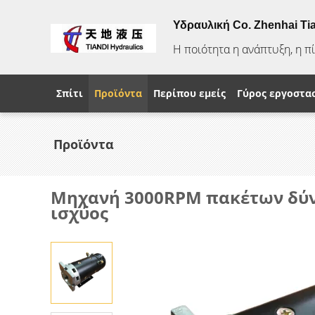
Υδραυλική Co. Zhenhai Ti
Η ποιότητα η ανάπτυξη, η π
Σπίτι
Προϊόντα
Περίπου εμείς
Γύρος εργοστα
Προϊόντα
Μηχανή 3000RPM πακέτων δύν
ισχύος