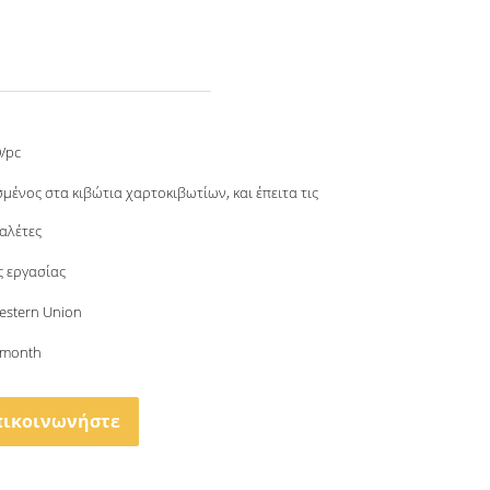
/pc
μένος στα κιβώτια χαρτοκιβωτίων, και έπειτα τις
παλέτες
ς εργασίας
Western Union
/month
πικοινωνήστε