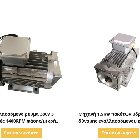
Δείξε λεπτομέρειες
Δείξε λεπτομέρειε
λασσόμενο ρεύμα 380v 3
Μηχανή 1.5Kw πακέτων υδ
ές 1400RPM φάσης/μικρή
δύναμης εναλλασσόμενου 
αυλική μηχανή υψηλής
220V 50Hz συνήθειας μ
Επικοινωνήστε
Επικοινωνήστε
ταχύτητας 1500W
ανεμιστήρα 1450RP