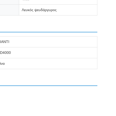
Λευκός ψευδάργυρος
ΙΑΝΤΙ
D4000
ίνα