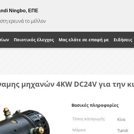
andi Ningbo, ΕΠΕ
ίστη ερευνά το μέλλον
σίων
Ποιοτικός έλεγχος
Μας ελάτε σε επαφή με
Ειδήσεις
αμης μηχανών 4KW DC24V για την κ
Βασικές πληροφορίες
Τόπος καταγωγής:
Κίνα
Μάρκα:
Tiandi