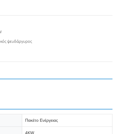
W
υκός ψευδάργυρος
Πακέτο Ενέργειας
4KW