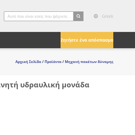
Greek
search
Ζητήστε ένα απόσπασμα
Αρχική Σελίδα
/
Προϊόντα
/
Μηχανή πακέτων δύναμης
ινητή υδραυλική μονάδα