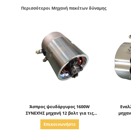
Περισσότεροι Μηχανή πακέτων δύναμης
Δείξε λεπτομέρειες
Άσπρος ψευδάργυρος 1600W
Εναλ
ΣΥΝΕΧΉΣ μηχανή 12 βολτ για τις
μηχαν
μονάδες πακέτων υδραυλικής
υδρ
Επικοινωνήστε
δύναμης