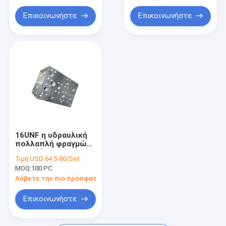
πίνακας ανελκυστήρων ψαλιδιού
Επικοινωνήστε
Επικοινωνήστε
16UNF η υδραυλική
πολλαπλή φραγμών
εμποδίζει τα
Τιμή:
USD 64.5-80/Set
τμήματα ακρίβειας
MOQ:
100 PC
Λάβετε την πιο πρόσφατη τιμή
Επικοινωνήστε