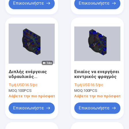
Επικοινωνήστε
Επικοινωνήστε
Διπλής ενέργειας
Ενιαίος να ενεργήσει
υδραυλικός
κεντρικός φραγμός
υδραυλικός
Τιμή:
USD16.5/pc
Τιμή:
USD16.5/pc
πολλαπλός φραγμός
MOQ:
100PCS
MOQ:
100PCS
μονάδων ισχύος
Λάβετε την πιο πρόσφατη τιμή
Λάβετε την πιο πρόσφατη τι
Επικοινωνήστε
Επικοινωνήστε