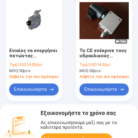
Ενιαίος να ενεργήσει
Το CE ενέκρινε τους
πετώντας
υδραυλικούς
υδραυλικός
πολλαπλούς
Τιμή:
USD14.50/pc
Τιμή:
USD14.5/pc
πολλαπλός φραγμός
φραγμούς βαλβίδων
MOQ:
50pcs
MOQ:
50pcs
αργιλίου για το
σωληνοειδών για το
πακέτο δύναμης
σύστημα
Λάβετε την πιο πρόσφατη τιμή
Λάβετε την πιο πρόσφατη τι
ανελκυστήρων
Επικοινωνήστε
Επικοινωνήστε
Εξοικονομήστε το χρόνο σας
Ας επικοινωνήσουμε μαζί σας με τα
καλύτερα προϊόντα.