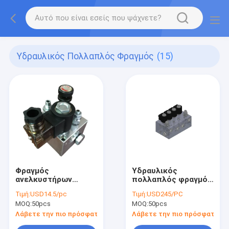
Υδραυλικός Πολλαπλός Φραγμός
(15)
Φραγμός
Υδραυλικός
ανελκυστήρων
πολλαπλός φραγμός
κραμάτων αργιλίου
αργιλίου μονάδων
Τιμή:
USD14.5/pc
Τιμή:
USD245/PC
με τη βαλβίδα
ισχύος
MOQ:
50pcs
MOQ:
50pcs
Λάβετε την πιο πρόσφατη τιμή
Λάβετε την πιο πρόσφατη τι