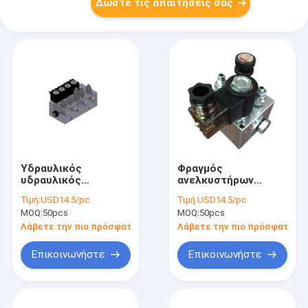
Δώστε τις απαιτήσεις σας
Υδραυλικός
Φραγμός
υδραυλικός
ανελκυστήρων
πολλαπλός φραγμός
κραμάτων αργιλίου
Τιμή:
USD14.5/pc
Τιμή:
USD14.5/pc
κυλίνδρων
με τη βαλβίδα
MOQ:
50pcs
MOQ:
50pcs
ανελκυστήρων με τις
βαλβίδες κασετών
Λάβετε την πιο πρόσφατη τιμή
Λάβετε την πιο πρόσφατη τι
σωληνοειδών
Επικοινωνήστε
Επικοινωνήστε