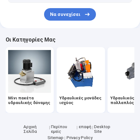
πίνακας ανελκυστήρων ψαλιδιού
Να συνεχίσει
Οι Κατηγορίες Μας
Μίνι πακέτα
Υδραυλικές μονάδες
Υδραυλικός
υδραυλικής δύναμης
ισχύος
πολλαπλός φ
Αρχική
Περίπου
επαφή
Desktop
Σελίδα
εμείς
Site
Sitemap
Privacy Policy