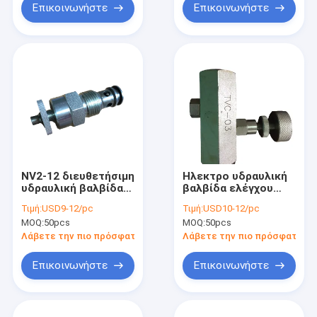
Επικοινωνήστε
Επικοινωνήστε
NV2-12 διευθετήσιμη
Ηλεκτρο υδραυλική
υδραυλική βαλβίδα
βαλβίδα ελέγχου
βελόνων κασετών
ροής/βαλβίδα
Τιμή:
USD9-12/pc
Τιμή:
USD10-12/pc
για την υδραυλική
ελέγχου υδραυλικής
MOQ:
50pcs
MOQ:
50pcs
μονάδα ισχύος
πίεσης
βιομηχανίας
Λάβετε την πιο πρόσφατη τιμή
Λάβετε την πιο πρόσφατη τι
Επικοινωνήστε
Επικοινωνήστε