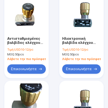
Αντισταθμισμένες
Ηλεκτρονική
βαλβίδες ελέγχου
βαλβίδα ελέγχου
ροής υδραυλικής
ροής χάλυβα
Τιμή:
USD10-12/pc
Τιμή:
USD10-12/pc
πίεσης ακρίβειας Λα-
υδραυλική,
MOQ:
50pcs
MOQ:
50pcs
H20L
υδραυλική βαλβίδα
διαιρετών ροής
Λάβετε την πιο πρόσφατη τιμή
Λάβετε την πιο πρόσφατη τι
Επικοινωνήστε
Επικοινωνήστε
Σπίτι
Προϊόντα
Περίπου εμείς