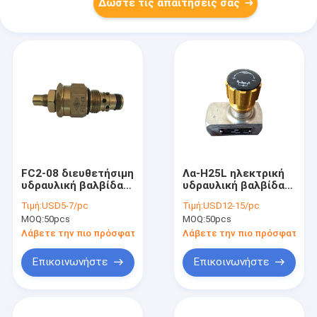
Δώστε τις απαιτήσεις σας
FC2-08 διευθετήσιμη
Λα-H25L ηλεκτρική
υδραυλική βαλβίδα
υδραυλική βαλβίδα
αντεπιστροφής
ελέγχου ροής,
Τιμή:
USD5-7/pc
Τιμή:
USD12-15/pc
αντίστροφης ροής
υδραυλική βαλβίδα
MOQ:
50pcs
MOQ:
50pcs
βαλβίδων
στροφίων
ελέγχου ροής
Λάβετε την πιο πρόσφατη τιμή
Λάβετε την πιο πρόσφατη τι
Επικοινωνήστε
Επικοινωνήστε