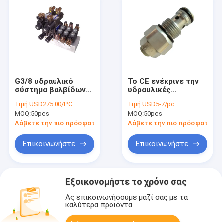
G3/8 υδραυλικό
Το CE ενέκρινε την
σύστημα βαλβίδων
υδραυλικές
ελέγχου ροής, 210
διευθετήσιμες
Τιμή:
USD275.00/PC
Τιμή:
USD5-7/pc
υδραυλικές
βαλβίδα ελέγχου
MOQ:
50pcs
MOQ:
50pcs
βαλβίδες σωρών
ροής/τις
φραγμών
ανακουφιστικές
Λάβετε την πιο πρόσφατη τιμή
Λάβετε την πιο πρόσφατη τι
βαλβίδες κασετών
Επικοινωνήστε
Επικοινωνήστε
Εξοικονομήστε το χρόνο σας
Ας επικοινωνήσουμε μαζί σας με τα
καλύτερα προϊόντα.