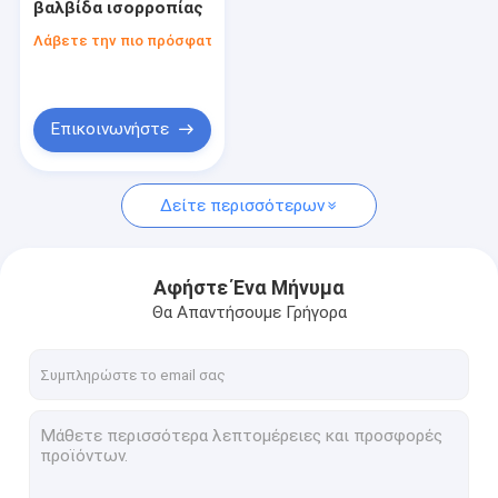
βαλβίδα ισορροπίας
Υδραυλικές βαλβίδες κασετών
Λάβετε την πιο πρόσφατη τιμή
υδραυλική βαλβίδα σωληνοειδών
υδραυλική βαλβίδα ελέγχου ροής
Επικοινωνήστε
Υδραυλικές κατευθυντικές βαλβίδες ελέγχου
Δείτε περισσότερων
Υδραυλικές δεξαμενές πετρελαίου
Πλαστικές υδραυλικές δεξαμενές
Αφήστε Ένα Μήνυμα
Μηχανή πακέτων δύναμης
Θα Απαντήσουμε Γρήγορα
Υδραυλικές αντλίες
Ενιαίοι να ενεργήσει υδραυλικοί κύλινδροι
διπλής ενέργειας υδραυλικός κύλινδρος