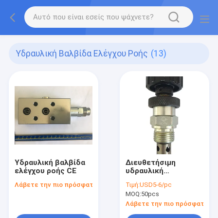
Υδραυλική Βαλβίδα Ελέγχου Ροής
(13)
Υδραυλική βαλβίδα
Διευθετήσιμη
ελέγχου ροής CE
υδραυλική
ρυθμίζοντας
Λάβετε την πιο πρόσφατη τιμή
Τιμή:
USD5-6/pc
βαλβίδα αργιλίου με
MOQ:
50pcs
τον έλεγχο
αντίστροφης ροής
Λάβετε την πιο πρόσφατη τι