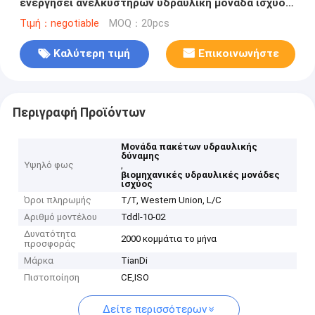
ενεργήσει ανελκυστήρων υδραυλική μονάδα ισχύος
με την τετραγωνική δεξαμενή χάλυβα
Τιμή：negotiable
MOQ：20pcs
Καλύτερη τιμή
Επικοινωνήστε
Περιγραφή Προϊόντων
Μονάδα πακέτων υδραυλικής
δύναμης
Υψηλό φως
,
βιομηχανικές υδραυλικές μονάδες
ισχύος
Όροι πληρωμής
T/T, Western Union, L/C
Αριθμό μοντέλου
Tddl-10-02
Δυνατότητα
2000 κομμάτια το μήνα
προσφοράς
Μάρκα
TianDi
Πιστοποίηση
CE,ISO
Δείτε περισσότερων