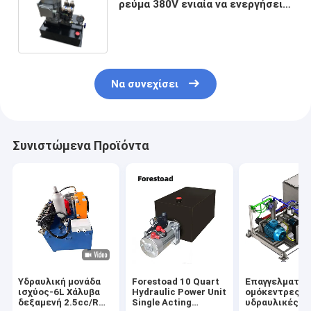
ρεύμα 380V ενιαία να ενεργήσει
ανελκυστήρων υδραυλική
μονάδα ισχύος με την
τετραγωνική δεξαμενή χάλυβα
Να συνεχίσει
Συνιστώμενα Προϊόντα
Υδραυλική μονάδα
Forestoad 10 Quart
Επαγγελματικ
ισχύος-6L Χάλυβα
Hydraulic Power Unit
ομόκεντρες
δεξαμενή 2.5cc/R
Single Acting
υδραυλικές μ