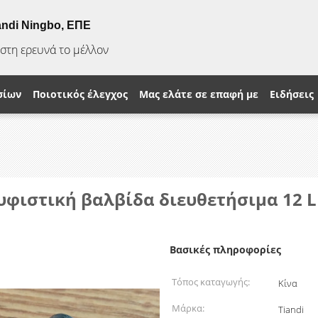
andi Ningbo, ΕΠΕ
ίστη ερευνά το μέλλον
σίων
Ποιοτικός έλεγχος
Μας ελάτε σε επαφή με
Ειδήσεις
φιστική βαλβίδα διευθετήσιμα 12 L
Βασικές πληροφορίες
Τόπος καταγωγής:
Κίνα
Μάρκα:
Tiandi