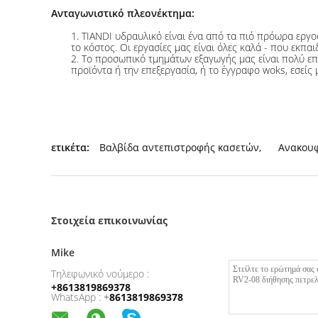
RV2-08 κατάλογος ανακουφιστικών βαλβίδων: