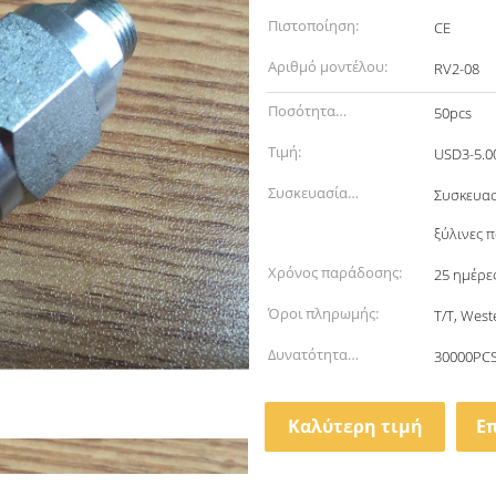
Πιστοποίηση:
CE
Αριθμό μοντέλου:
RV2-08
Ποσότητα
50pcs
παραγγελίας min:
Τιμή:
USD3-5.0
Συσκευασία
Συσκευασ
λεπτομέρειες:
ξύλινες 
Χρόνος παράδοσης:
25 ημέρε
Όροι πληρωμής:
T/T, West
Δυνατότητα
30000PC
προσφοράς:
Καλύτερη τιμή
Ε