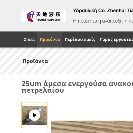
Υδραυλική Co. Zhenhai Ti
Η ποιότητα η ανάπτυξη, η π
Σπίτι
Προϊόντα
Περίπου εμείς
Γύρος εργοστα
Προϊόντα
25um άμεσα ενεργούσα ανακου
πετρελαίου