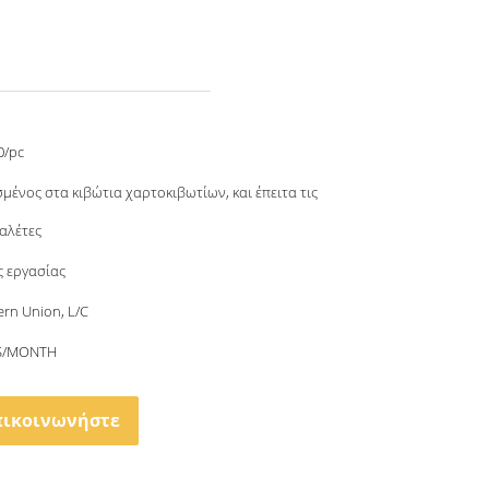
0/pc
μένος στα κιβώτια χαρτοκιβωτίων, και έπειτα τις
παλέτες
ς εργασίας
ern Union, L/C
S/MONTH
πικοινωνήστε