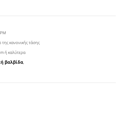
LPM
 της κανονικής τάσης
m ή καλύτερα
κή βαλβίδα
,