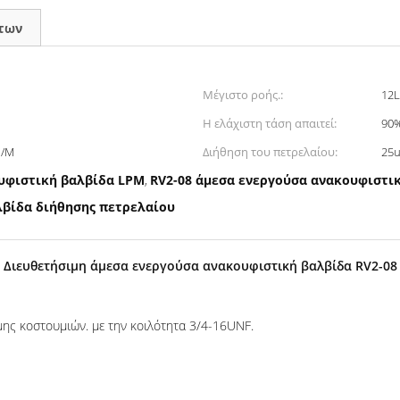
των
Μέγιστο ροής.:
12
Η ελάχιστη τάση απαιτεί:
90%
l/M
Διήθηση του πετρελαίου:
25u
υφιστική βαλβίδα LPM
RV2-08 άμεσα ενεργούσα ανακουφιστι
,
λβίδα διήθησης πετρελαίου
Διευθετήσιμη άμεσα ενεργούσα ανακουφιστική βαλβίδα RV2-08
ης κοστουμιών. με την κοιλότητα 3/4-16UNF.