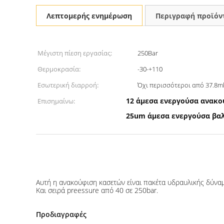
Λεπτομερής ενημέρωση
Περιγραφή προϊόν
Μέγιστη πίεση εργασίας:
250Bar
Θερμοκρασία:
-30-+110
Εσωτερική διαρροή:
Όχι περισσότεροι από 37.8m
12 άμεσα ενεργούσα ανακο
Επισημαίνω:
25um άμεσα ενεργούσα βα
Αυτή η ανακούφιση κασετών είναι πακέτα υδραυλικής δύναμ
Και σειρά preessure από 40 σε 250bar.
Προδιαγραφές