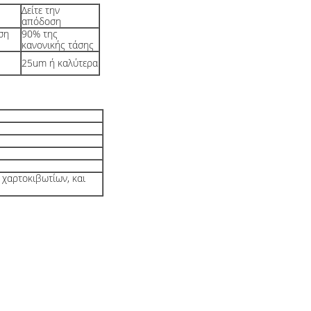
Δείτε την
απόδοση
ση
90% της
κανονικής τάσης
25um ή καλύτερα
 χαρτοκιβωτίων, και