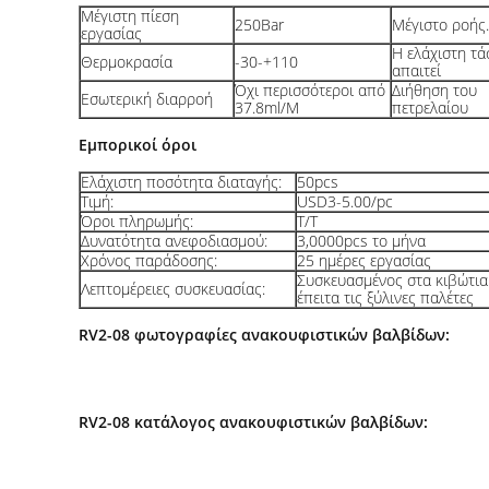
Μέγιστη πίεση
250Bar
Μέγιστο ροής.
εργασίας
Η ελάχιστη τά
Θερμοκρασία
-30-+110
απαιτεί
Όχι περισσότεροι από
Διήθηση του
Εσωτερική διαρροή
37.8ml/M
πετρελαίου
Εμπορικοί όροι
Ελάχιστη ποσότητα διαταγής:
50pcs
Τιμή:
USD3-5.00/pc
Όροι πληρωμής:
T/T
Δυνατότητα ανεφοδιασμού:
3,0000pcs το μήνα
Χρόνος παράδοσης:
25 ημέρες εργασίας
Συσκευασμένος στα κιβώτια
Λεπτομέρειες συσκευασίας:
έπειτα τις ξύλινες παλέτες
RV2-08 φωτογραφίες ανακουφιστικών βαλβίδων: