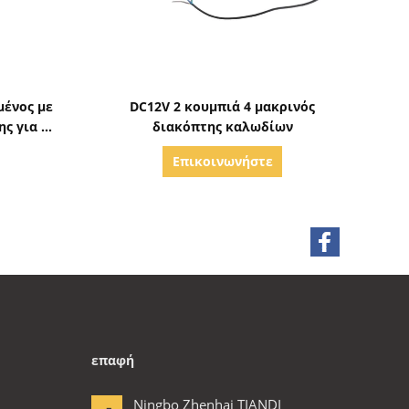
ς
Δείξε λεπτομέρειες
μένος με
DC12V 2 κουμπιά 4 μακρινός
ς για τα
διακόπτης καλωδίων
ναμης
Επικοινωνήστε
επαφή
Ningbo Zhenhai TIANDI