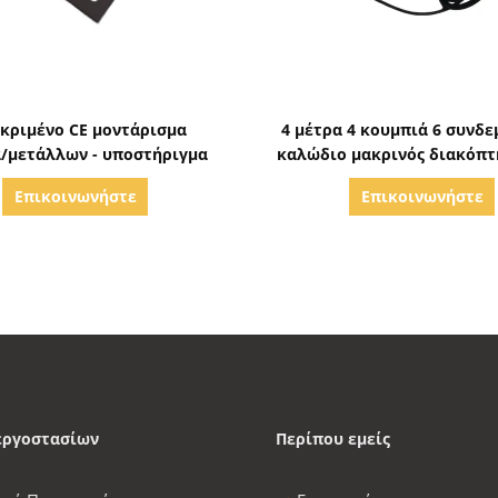
Δείξε λεπτομέρειες
Δείξε λεπτομέρειε
κριμένο CE μοντάρισμα
4 μέτρα 4 κουμπιά 6 συνδε
/μετάλλων - υποστήριγμα
καλώδιο μακρινός διακόπτη
πακέτα υδραυλικής δύ
Επικοινωνήστε
Επικοινωνήστε
εργοστασίων
Περίπου εμείς