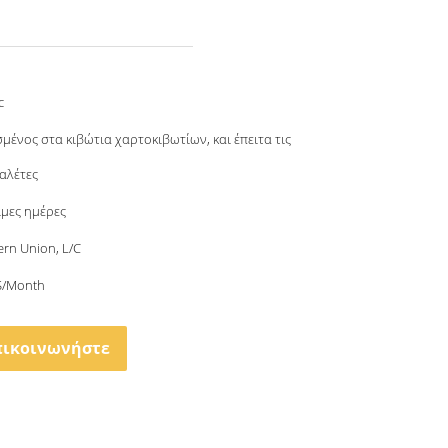
c
μένος στα κιβώτια χαρτοκιβωτίων, και έπειτα τις
παλέτες
ιμες ημέρες
ern Union, L/C
S/Month
πικοινωνήστε