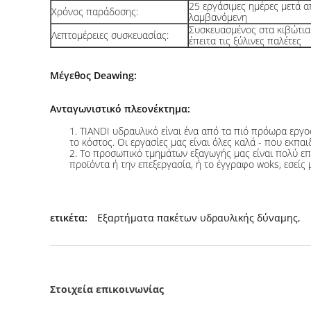
25 εργάσιμες ημέρες μετά 
Χρόνος παράδοσης:
λαμβανόμενη
Συσκευασμένος στα κιβώτια
Λεπτομέρειες συσκευασίας:
έπειτα τις ξύλινες παλέτες
Μέγεθος Deawing:
Ανταγωνιστικό πλεονέκτημα:
1. TIANDI υδραυλικό είναι ένα από τα πιό πρόωρα εργ
το κόστος. Οι εργασίες μας είναι όλες καλά - που εκπ
2. Το προσωπικό τμημάτων εξαγωγής μας είναι πολύ επ
προϊόντα ή την επεξεργασία, ή το έγγραφο woks, εσείς μ
ετικέτα:
Εξαρτήματα πακέτων υδραυλικής δύναμης
,
Στοιχεία επικοινωνίας