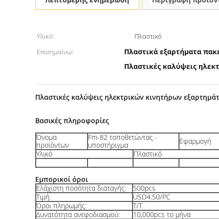
Υλικό:
Πλαστικό
Πλαστικά εξαρτήματα πακ
Επισημαίνω:
Πλαστικές καλύψεις ηλεκ
Πλαστικές καλύψεις ηλεκτρικών κινητήρων εξαρτημά
Βασικές πληροφορίες
Όνομα
Fm-82 τοποθετώντας -
Εφαρμογή
προϊόντων
υποστήριγμα
Υλικό
Πλαστικό
Εμπορικοί όροι
Ελάχιστη ποσότητα διαταγής:
500pcs
Τιμή:
USD4.50/PC
Όροι πληρωμής:
T/T
Δυνατότητα ανεφοδιασμού:
10,000pcs το μήνα