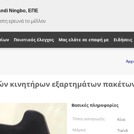
andi Ningbo, ΕΠΕ
ίστη ερευνά το μέλλον
σίων
Ποιοτικός έλεγχος
Μας ελάτε σε επαφή με
Ειδήσεις
Αρχι
κών κινητήρων εξαρτημάτων πακέτω
Βασικές πληροφορίες
Τόπος καταγωγής:
Κίνα
Μάρκα:
Tiandi