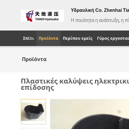
Υδραυλική Co. Zhenhai Ti
Η ποιότητα η ανάπτυξη, η π
Σπίτι
Προϊόντα
Περίπου εμείς
Γύρος εργοστα
Προϊόντα
Πλαστικές καλύψεις ηλεκτρι
επίδοσης